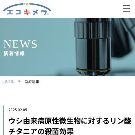
toggl
navig
NEWS
新着情報
HOME
新着情報
2025.02.05
ウシ由来病原性微生物に対するリン酸
チタニアの殺菌効果