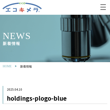
toggl
navig
NEWS
新着情報
HOME
新着情報
2025.04.10
holdings-plogo-blue