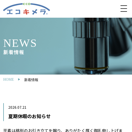
toggl
navig
NEWS
新着情報
HOME
新着情報
2026.07.21
夏期休暇のお知らせ
平素は格別のお引き立てを賜り、ありがたく厚く御礼申し上げま