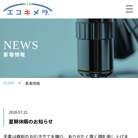
toggl
navig
NEWS
新着情報
HOME
新着情報
2026.07.21
夏期休暇のお知らせ
平素は格別のお引き立てを賜り、ありがたく厚く御礼申し上げま