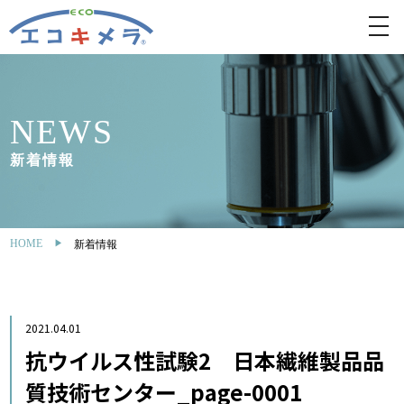
toggl
navig
NEWS
新着情報
HOME
新着情報
2021.04.01
抗ウイルス性試験2 日本繊維製品品
質技術センター_page-0001