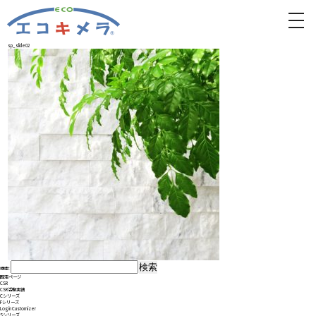
toggl
navig
sp_slide02
検索:
固定ページ
CSR
CSR活動実績
Cシリーズ
Fシリーズ
Login Customizer
Sシリーズ